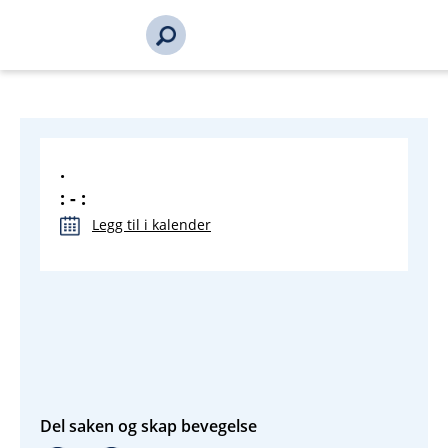
s_url = https://event2.getynet.com/viewEvent2.php?
event=M1F2MWpoMkhpNyswTThsSG9JaXRJQT09&languageID=n
7&time=1786102359431680745