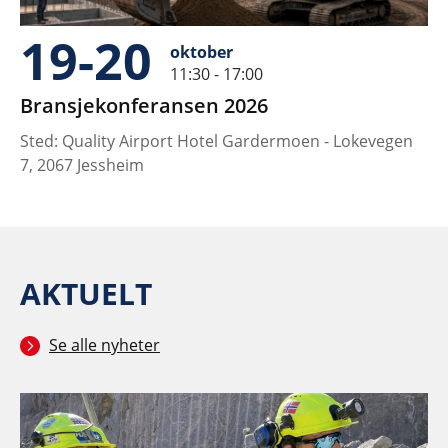
09-10
november
11:30 - 17:00
Tungbilkonferansen 2026
F
n
Sted: Clarion Hotel & Congress Oslo Airport, Hans
St
Gaarders veg 15, 2060 Gardermoen
- 
AKTUELT
Se alle nyheter