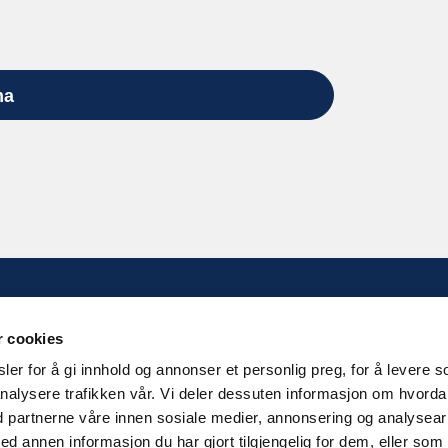
ma
KONTAKT OSS
r cookies
Kilengaten 15b, 3117 Tønsberg
er for å gi innhold og annonser et personlig preg, for å levere s
nalysere trafikken vår. Vi deler dessuten informasjon om hvord
Tlf: 33 30 99 40
d partnerne våre innen sosiale medier, annonsering og analysear
Epost:
info@noorsi.no
annen informasjon du har gjort tilgjengelig for dem, eller som