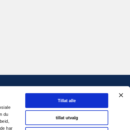
INFORMASJON
Tillat alle
Personvernserklæring
osiale
an du
Cookies informasjon
tillat utvalg
beid,
 de har