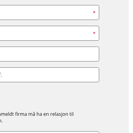
*
*
f.
meldt firma må ha en relasjon til
n.