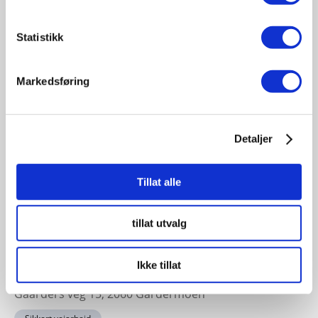
19
November
Statistikk
11:30 - 17:00
Fagsamling hav 2026
Markedsføring
Sted: Quality Hotel Ålesund | Sorenskriver Bulls gate 7
- 6002, Ålesund, Norge
Havbruk sjøfart offshore
Detaljer
Tillat alle
23-24
November
tillat utvalg
11:30 - 17:00
Sikkert veiarbeid konferansen 2026
Ikke tillat
Sted: Clarion Hotel & Congress Oslo Airport, Hans
Gaarders veg 15, 2060 Gardermoen