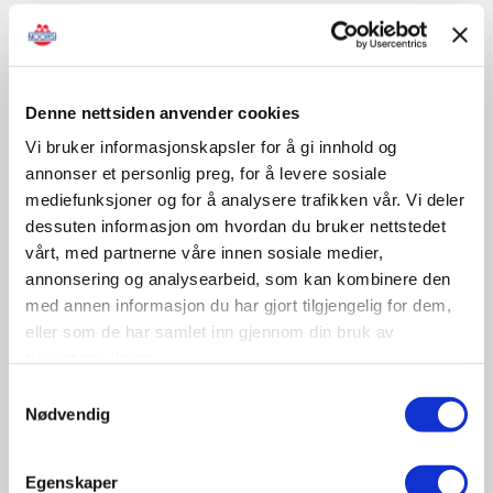
Sertifisert opplæring/kontroll
Denne nettsiden anvender cookies
Vi bruker informasjonskapsler for å gi innhold og
November
annonser et personlig preg, for å levere sosiale
mediefunksjoner og for å analysere trafikken vår. Vi deler
dessuten informasjon om hvordan du bruker nettstedet
09-10
vårt, med partnerne våre innen sosiale medier,
November
annonsering og analysearbeid, som kan kombinere den
11:30 - 17:00
med annen informasjon du har gjort tilgjengelig for dem,
Tungbilkonferansen 2026
eller som de har samlet inn gjennom din bruk av
Sted: Clarion Hotel & Congress Oslo Airport, Hans
tjenestene deres.
Gaarders veg 15, 2060 Gardermoen
Samtykkevalg
Nødvendig
Tungbil etterutdanning
Egenskaper