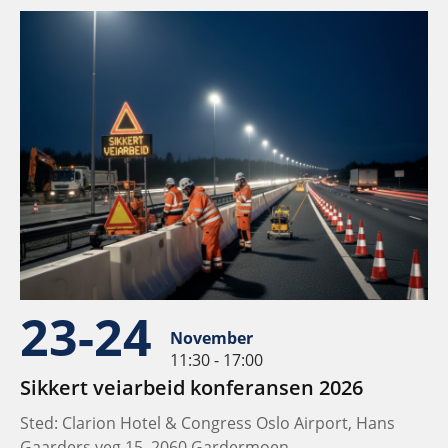
23-24
November
11:30 - 17:00
Sikkert veiarbeid konferansen 2026
Sted: Clarion Hotel & Congress Oslo Airport, Hans
Gaarders veg 15, 2060 Gardermoen