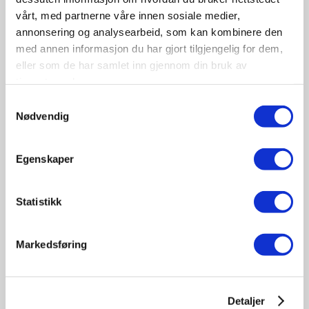
vårt, med partnerne våre innen sosiale medier,
annonsering og analysearbeid, som kan kombinere den
med annen informasjon du har gjort tilgjengelig for dem,
eller som de har samlet inn gjennom din bruk av
tjenestene deres.
09-10
Samtykkevalg
November
Nødvendig
11:30 - 17:00
Tungbilkonferansen 2026
Egenskaper
Sted: Clarion Hotel & Congress Oslo Airport, Hans
Gaarders veg 15, 2060 Gardermoen
Statistikk
Tungbil etterutdanning
Markedsføring
Detaljer