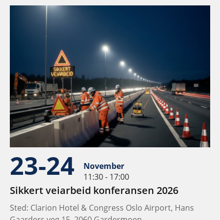
23-24
November
11:30 - 17:00
Sikkert veiarbeid konferansen 2026
Sted: Clarion Hotel & Congress Oslo Airport, Hans
Gaarders veg 15, 2060 Gardermoen