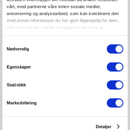
vårt, med partnerne våre innen sosiale medier,
annonsering og analysearbeid, som kan kombinere den
med annen informasjon du har gjort tilgjengelig for dem,
eller som de har samlet inn gjennom din bruk av
tjenestene deres.
09-10
Samtykkevalg
November
Nødvendig
11:30 - 17:00
Tungbilkonferansen 2026
Egenskaper
Sted: Clarion Hotel & Congress Oslo Airport, Hans
Gaarders veg 15, 2060 Gardermoen
Statistikk
Tungbil etterutdanning
Markedsføring
Detaljer