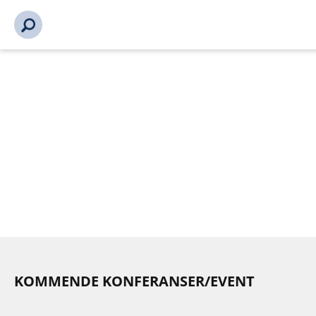
s_url = https://event2.getynet.com/viewEvent2.php?
event=NS9OWHJicFNCQVRkMEZXUG9RR2cydz09&languageID=
aktuelt-konferanser-event%2Fbransjekonferansen-2025-
17223-17223&time=17862731931342439074
KOMMENDE KONFERANSER/EVENT