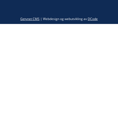
Twitter
Getynet CMS
| Webdesign og webutvikling av
DCode