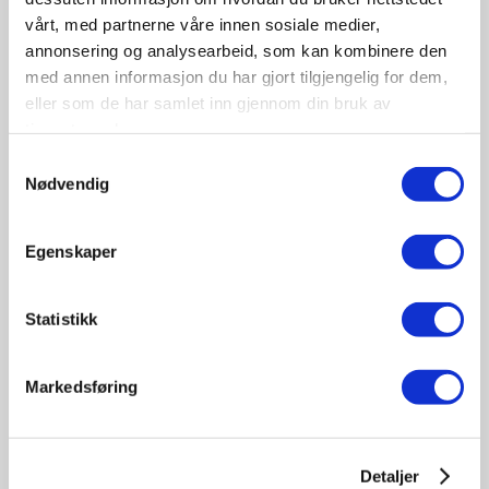
vårt, med partnerne våre innen sosiale medier,
annonsering og analysearbeid, som kan kombinere den
med annen informasjon du har gjort tilgjengelig for dem,
eller som de har samlet inn gjennom din bruk av
tjenestene deres.
09-10
Samtykkevalg
November
Nødvendig
11:30 - 17:00
Tungbilkonferansen 2026
Egenskaper
Sted: Clarion Hotel & Congress Oslo Airport, Hans
Gaarders veg 15, 2060 Gardermoen
Statistikk
Tungbil etterutdanning
Markedsføring
Detaljer