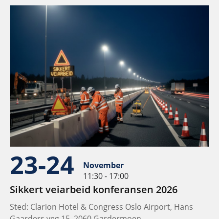
23-24
November
11:30 - 17:00
Sikkert veiarbeid konferansen 2026
Sted: Clarion Hotel & Congress Oslo Airport, Hans
Gaarders veg 15, 2060 Gardermoen