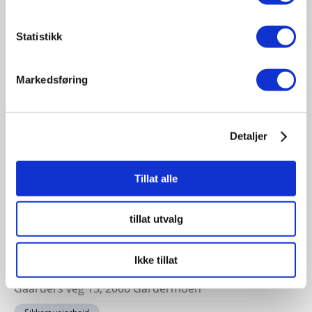
19
November
Statistikk
11:30 - 17:00
Fagsamling hav 2026
Markedsføring
Sted: Quality Hotel Ålesund | Sorenskriver Bulls gate 7
- 6002, Ålesund, Norge
Havbruk sjøfart offshore
Detaljer
Tillat alle
23-24
November
tillat utvalg
11:30 - 17:00
Sikkert veiarbeid konferansen 2026
Ikke tillat
Sted: Clarion Hotel & Congress Oslo Airport, Hans
Gaarders veg 15, 2060 Gardermoen