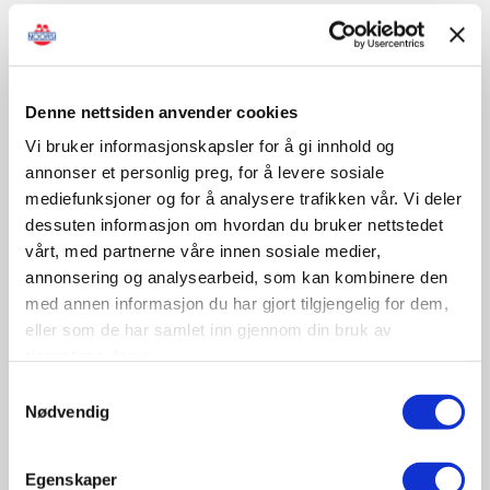
Sertifisert opplæring/kontroll
Denne nettsiden anvender cookies
Vi bruker informasjonskapsler for å gi innhold og
November
annonser et personlig preg, for å levere sosiale
mediefunksjoner og for å analysere trafikken vår. Vi deler
dessuten informasjon om hvordan du bruker nettstedet
09-10
vårt, med partnerne våre innen sosiale medier,
November
annonsering og analysearbeid, som kan kombinere den
11:30 - 17:00
med annen informasjon du har gjort tilgjengelig for dem,
Tungbilkonferansen 2026
eller som de har samlet inn gjennom din bruk av
Sted: Clarion Hotel & Congress Oslo Airport, Hans
tjenestene deres.
Gaarders veg 15, 2060 Gardermoen
Samtykkevalg
Nødvendig
Tungbil etterutdanning
Egenskaper