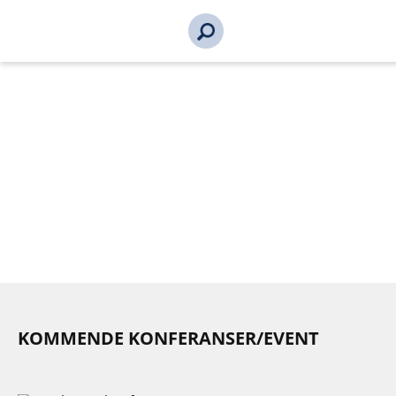
s_url = https://event2.getynet.com/viewEvent2.php?
event=L05oc21QZHdpWnV3cFBwaEswSURLZz09&languageID=n
hav-2026-20608-20608&time=1786293857853055523
KOMMENDE KONFERANSER/EVENT