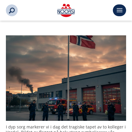
I dyp sorg markerer vi i dag det tragiske tapet av to kolleger i