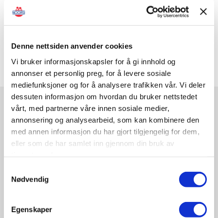
Del på sosiale medier
Denne nettsiden anvender cookies
Vi bruker informasjonskapsler for å gi innhold og
annonser et personlig preg, for å levere sosiale
mediefunksjoner og for å analysere trafikken vår. Vi deler
dessuten informasjon om hvordan du bruker nettstedet
vårt, med partnerne våre innen sosiale medier,
SISTE NYTT
annonsering og analysearbeid, som kan kombinere den
med annen informasjon du har gjort tilgjengelig for dem,
eller som de har samlet inn gjennom din bruk av
tjenestene deres.
Samtykkevalg
Nødvendig
Egenskaper