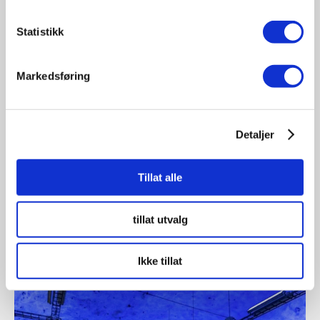
Statistikk
Markedsføring
07.08.2026
Detaljer
Tung sommersesong i trafikken: 18
omkom i juli
Tillat alle
Så langt i år har 70 personer mistet livet på norske
veier, noe...
tillat utvalg
Ikke tillat