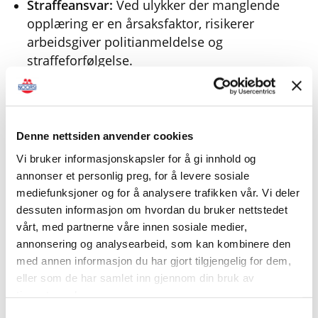
Straffeansvar:
Ved ulykker der manglende
opplæring er en årsaksfaktor, risikerer
arbeidsgiver politianmeldelse og
straffeforfølgelse.
Dette gjelder ikke bare stillasmontering, men
også andre områder som krever praktisk øvelse,
som bruk av personløfter og fallsikringsutstyr.
Denne nettsiden anvender cookies
Vi bruker informasjonskapsler for å gi innhold og
Arbeidsgivers ansvar for kontroll og
annonser et personlig preg, for å levere sosiale
sporbarhet
mediefunksjoner og for å analysere trafikken vår. Vi deler
dessuten informasjon om hvordan du bruker nettstedet
vårt, med partnerne våre innen sosiale medier,
Det er viktig å merke seg at Arbeidstilsynet ikke
annonsering og analysearbeid, som kan kombinere den
har hjemmel til å stanse useriøse kursbedrifter
med annen informasjon du har gjort tilgjengelig for dem,
direkte. Sanksjonene rettes mot arbeidsgiveren
eller som de har samlet inn gjennom din bruk av
som kjøper tjenesten.
tjenestene deres.
Samtykkevalg