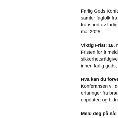
Farlig Gods Konf
samler fagfolk fr
transport av farli
mai 2025.
Viktig Frist: 16.
Fristen for å mel
sikkerhetsrådgiver
innen farlig gods
Hva kan du forv
Konferansen vil d
erfaringer fra br
oppdatert og bidra
Meld deg på nå!