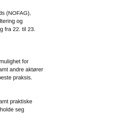
ods (NOFAG),
dtering og
fra 22. til 23.
 mulighet for
samt andre aktører
 beste praksis.
amt praktiske
 holde seg