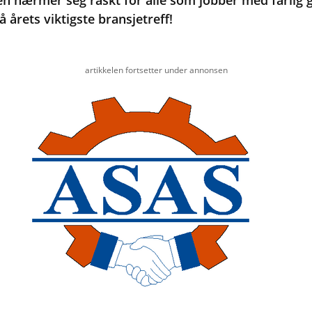
n nærmer seg raskt for alle som jobber med farlig 
å årets viktigste bransjetreff!
artikkelen fortsetter under annonsen