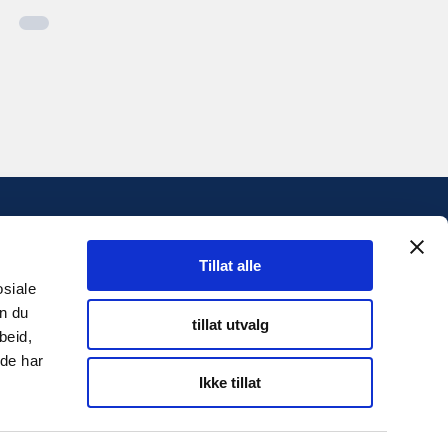
INFORMASJON
Tillat alle
Personvernserklæring
osiale
an du
Cookies informasjon
tillat utvalg
beid,
 de har
Ikke tillat
Twitter