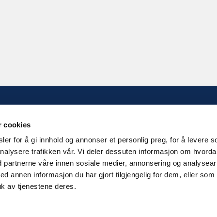
KONTAKT OSS
r cookies
Kilengaten 15b, 3117 Tønsberg
er for å gi innhold og annonser et personlig preg, for å levere s
nalysere trafikken vår. Vi deler dessuten informasjon om hvord
Tlf: 33 30 99 40
d partnerne våre innen sosiale medier, annonsering og analysear
Epost:
info@noorsi.no
annen informasjon du har gjort tilgjengelig for dem, eller som
k av tjenestene deres.