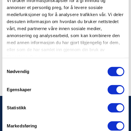
Vi bruker informasjonskapsler for å gi innhold og
Norsk Organisasjonsservice AS
annonser et personlig preg, for å levere sosiale
Kurs - Konferanser - Trykkeri -
mediefunksjoner og for å analysere trafikken vår. Vi deler
Medlemssystemer/IT - for medlemmene
dessuten informasjon om hvordan du bruker nettstedet
www.noorservice.no
vårt, med partnerne våre innen sosiale medier,
annonsering og analysearbeid, som kan kombinere den
Nasjonalt Kompetanseregister AS
med annen informasjon du har gjort tilgjengelig for dem,
Kompetansebevis for medlemmene.
eller som de har samlet inn gjennom din bruk av
www.bevisregisteret.no
tjenestene deres.
Samtykkevalg
Nødvendig
Egenskaper
Statistikk
Markedsføring