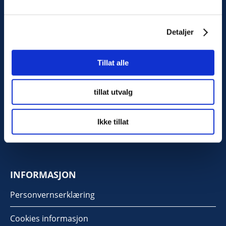
Detaljer
Tillat alle
KONTAKT OSS
Kilengaten 15b, 3117 Tønsberg
tillat utvalg
Tlf: 33 30 99 40
Ikke tillat
Epost:
info@noorsi.no
INFORMASJON
Personvernserklæring
Cookies informasjon