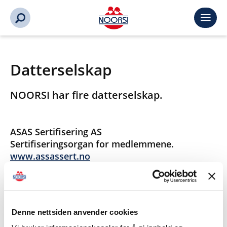
Datterselskap
NOORSI har fire datterselskap.
ASAS Sertifisering AS
Sertifiseringsorgan for medlemmene.
www.assassert.no
Lifting Safety International AS
Forlag for medlemmene - fagbøker Kran &
Løft.
Denne nettsiden anvender cookies
www.lsi-bok.no