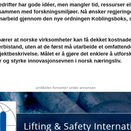
rifter har gode idéer, men mangler tid, ressurser ell
 sammen med forskningsmiljøer. Nå ønsker regjering
amarbeid gjennom den nye ordningen Koblingsboks, 
ærer at norske virksomheter kan få dekket kostnaden
rbistand, uten at de først må utarbeide et omfattende
jektbeskrivelse. Målet er å gjøre det enklere å utfors
r og styrke innovasjonsevnen i norsk næringsliv.
artikkelen fortsetter under annonsen