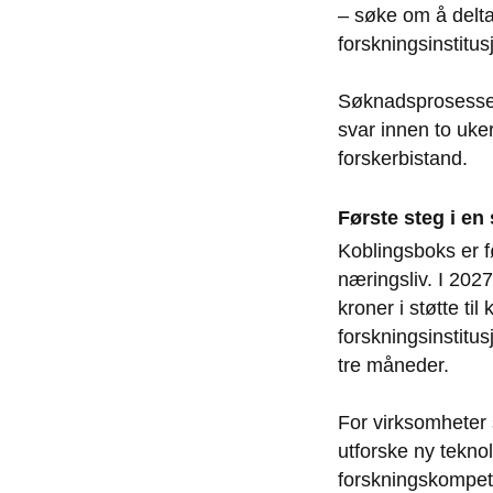
– søke om å delta
forskningsinstitus
Søknadsprosessen 
svar innen to uke
forskerbistand.
Første steg i en 
Koblingsboks er f
næringsliv. I 202
kroner i støtte ti
forskningsinstitus
tre måneder.
For virksomheter 
utforske ny teknol
forskningskompet