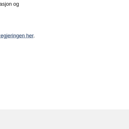
vasjon og
egjeringen her
.