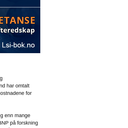
og
nd har omtalt
kostnadene for
ling enn mange
BNP på forskning