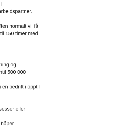
l
marbeidspartner.
en normalt vil få
ntil 150 timer med
kning og
ntil 500 000
en bedrift i opptil
sesser eller
 håper