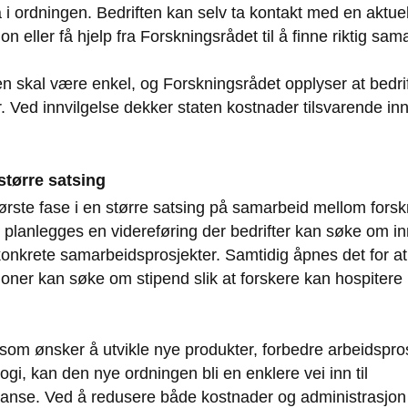
 i ordningen. Bedriften kan selv ta kontakt med en aktuel
jon eller få hjelp fra Forskningsrådet til å finne riktig sa
skal være enkel, og Forskningsrådet opplyser at bedrift
r. Ved innvilgelse dekker staten kostnader tilsvarende in
større satsing
ørste fase i en større satsing på samarbeid mellom fors
7 planlegges en videreføring der bedrifter kan søke om in
l konkrete samarbeidsprosjekter. Samtidig åpnes det for at
joner kan søke om stipend slik at forskere kan hospitere i 
som ønsker å utvikle nye produkter, forbedre arbeidspro
ogi, kan den nye ordningen bli en enklere vei inn til
anse. Ved å redusere både kostnader og administrasjon