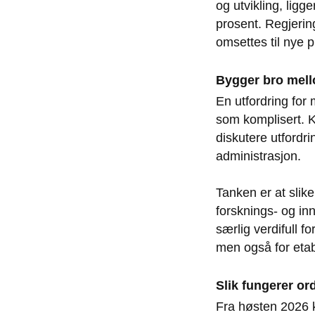
og utvikling, lig
prosent. Regjering
omsettes til nye p
Bygger bro mell
En utfordring for
som komplisert. K
diskutere utfordr
administrasjon.
Tanken er at slike
forsknings- og in
særlig verdifull f
men også for etab
Slik fungerer o
Fra høsten 2026 