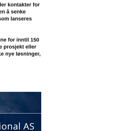
er kontakter for
en å senke
som lanseres
e for inntil 150
 prosjekt eller
ke nye løsninger,