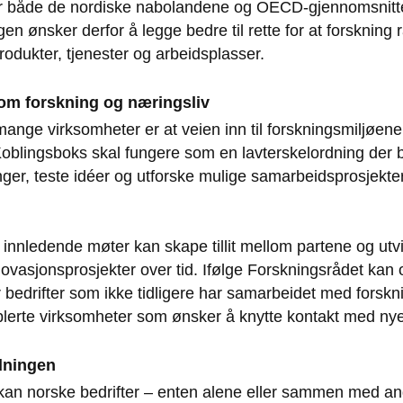
ger både de nordiske nabolandene og OECD-gjennomsnitte
en ønsker derfor å legge bedre til rette for at forskning
rodukter, tjenester og arbeidsplasser.
om forskning og næringsliv
 mange virksomheter er at veien inn til forskningsmiljøen
oblingsboks skal fungere som en lavterskelordning der b
inger, teste idéer og utforske mulige samarbeidsprosjekt
 innledende møter kan skape tillit mellom partene og utvik
novasjonsprosjekter over tid. Ifølge Forskningsrådet kan
or bedrifter som ikke tidligere har samarbeidet med forskni
lerte virksomheter som ønsker å knytte kontakt med nye
rdningen
kan norske bedrifter – enten alene eller sammen med an