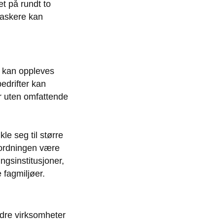
t på rundt to
 raskere kan
e kan oppleves
edrifter kan
er uten omfattende
le seg til større
 ordningen være
ngsinstitusjoner,
 fagmiljøer.
dre virksomheter