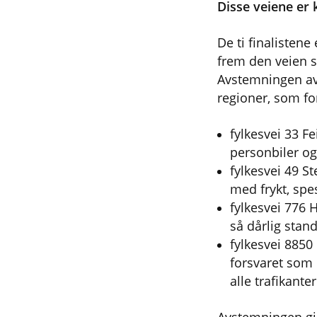
Disse veiene er 
De ti finalistene
frem den veien so
Avstemningen avs
regioner, som fo
fylkesvei 33 F
personbiler og
fylkesvei 49 St
med frykt, spes
fylkesvei 776 H
så dårlig stand
fylkesvei 8850
forsvaret som 
alle trafikanter