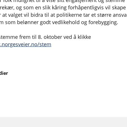
 folk mulighet til å vise sitt engasjement og stemme
ekær, og som en slik kåring forhåpentligvis vil sk
t valget vil bidra til at politikerne tar et større ansva
tem som belønner godt vedlikehold og forebygging.
stemme frem til 8. oktober ved å klikke
.norgesveier.no/stem
dier