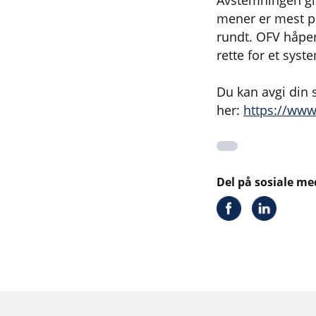
Avstemningen gir
mener er mest pr
rundt. OFV håper a
rette for et sys
Du kan avgi din 
her:
https://www
Del på sosiale me