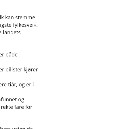
folk kan stemme
igste fylkesvei».
e landets
rer både
r bilister kjører
e tiår, og er i
mfunnet og
rekte fare for