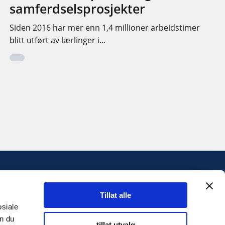
samferdselsprosjekter
Siden 2016 har mer enn 1,4 millioner arbeidstimer
blitt utført av lærlinger i...
INFORMASJON
Tillat alle
Personvernserklæring
osiale
an du
tillat utvalg