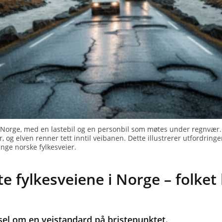
 i Norge, med en lastebil og en personbil som møtes under regnvær.
r, og elven renner tett inntil veibanen. Dette illustrerer utfordrin
nge norske fylkesveier.
te fylkesveiene i Norge – folket 
sel om en veistandard på bristepunktet.