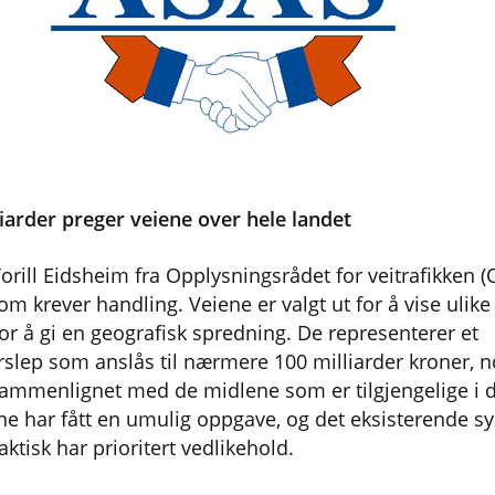
liarder preger veiene over hele landet
Torill Eidsheim fra Opplysningsrådet for veitrafikken 
m krever handling. Veiene er valgt ut for å vise ulike
for å gi en geografisk spredning. De representerer et
rslep som anslås til nærmere 100 milliarder kroner, 
 sammenlignet med de midlene som er tilgjengelige i 
har fått en umulig oppgave, og det eksisterende sys
ktisk har prioritert vedlikehold.