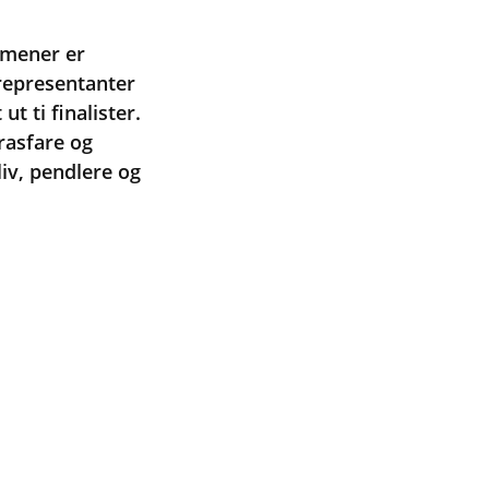
 mener er
 representanter
t ti finalister.
rasfare og
iv, pendlere og