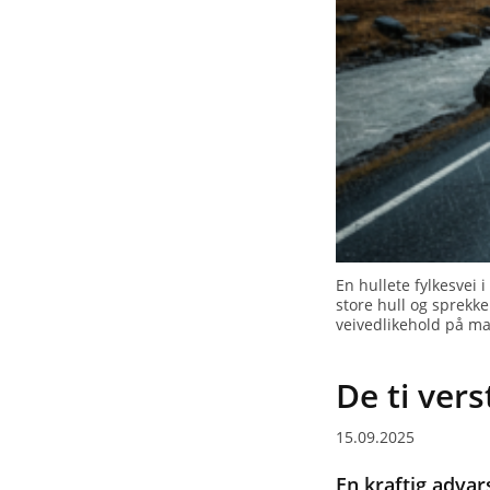
En hullete fylkesvei
store hull og sprekke
veivedlikehold på ma
De ti vers
15.09.2025
En kraftig advar