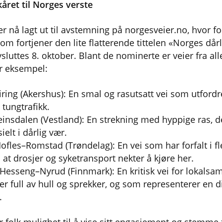
kåret til Norges verste
 er nå lagt ut til avstemning på norgesveier.no, hvor 
m fortjener den lite flatterende tittelen «Norges dårl
luttes 8. oktober. Blant de nominerte er veier fra all
r eksempel:
eiring (Akershus): En smal og rasutsatt vei som utford
 tungtrafikk.
einsdalen (Vestland): En strekning med hyppige ras, de
ielt i dårlig vær.
ofles–Romstad (Trøndelag): En vei som har forfalt i fler
 at drosjer og syketransport nekter å kjøre her.
 Hesseng–Nyrud (Finnmark): En kritisk vei for lokalsa
er full av hull og sprekker, og som representerer en di
.