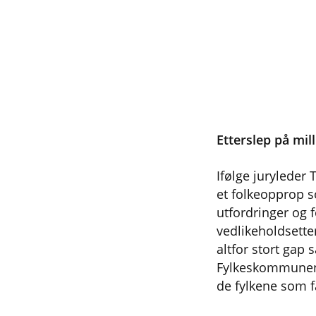
Etterslep på mil
Ifølge juryleder 
et folkeopprop so
utfordringer og 
vedlikeholdsette
altfor stort gap
Fylkeskommunene 
de fylkene som fa