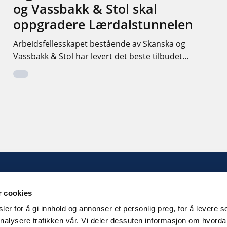
og Vassbakk & Stol skal
oppgradere Lærdalstunnelen
Arbeidsfellesskapet bestående av Skanska og
Vassbakk & Stol har levert det beste tilbudet...
KONTAKT OSS
r cookies
Kilengaten 15b, 3117 Tønsberg
er for å gi innhold og annonser et personlig preg, for å levere s
nalysere trafikken vår. Vi deler dessuten informasjon om hvord