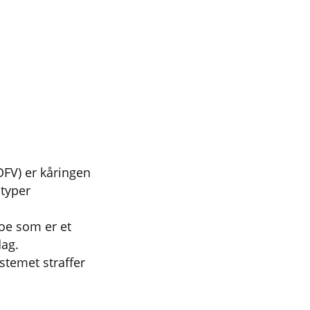
(OFV) er kåringen
 typer
noe som er et
dag.
temet straffer