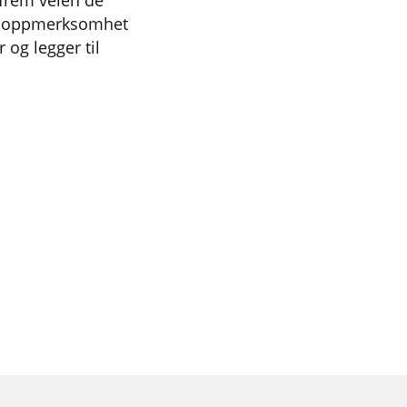
 frem veien de
ape oppmerksomhet
r og legger til