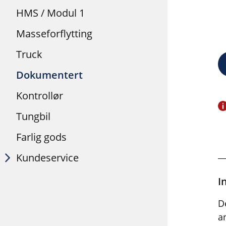
HMS / Modul 1
Masseforflytting
Truck
Dokumentert
Kontrollør
Tungbil
Farlig gods
Kundeservice
I
D
a