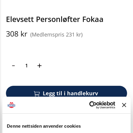
Elevsett Personløfter Fokaa
308 kr
(Medlemspris 231 kr)
Legg til i handlekurv
Er du medlem?
Husk å logge inn for å få
medlemsrabatt.
Denne nettsiden anvender cookies