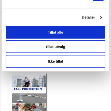
Detaljer
Tillat alle
USB Personløfter Norsk
USB Fallsikring Norsk
tillat utvalg
308 kr
308 kr
(Medlemspris 154 kr)
(Medlemspris 154 kr)
Ikke tillat