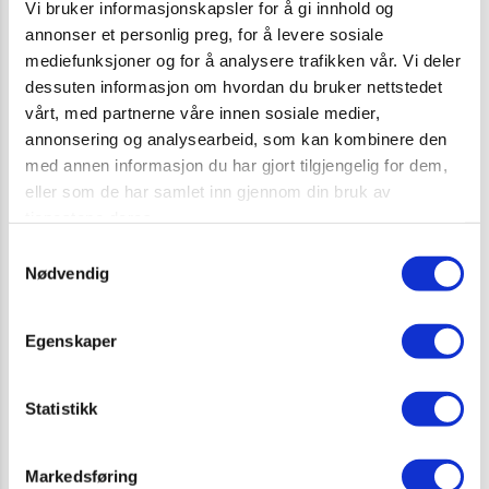
Vi bruker informasjonskapsler for å gi innhold og
annonser et personlig preg, for å levere sosiale
mediefunksjoner og for å analysere trafikken vår. Vi deler
dessuten informasjon om hvordan du bruker nettstedet
Informasjon
vårt, med partnerne våre innen sosiale medier,
annonsering og analysearbeid, som kan kombinere den
Lærebok, prøver og fasit
med annen informasjon du har gjort tilgjengelig for dem,
eller som de har samlet inn gjennom din bruk av
tjenestene deres.
Samtykkevalg
Nødvendig
RELATERTE PRODUKTER
Egenskaper
Statistikk
Markedsføring