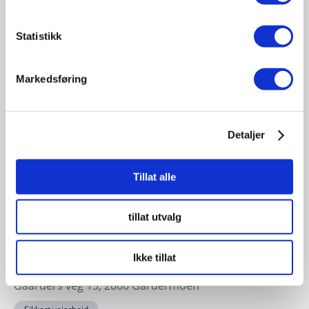
19
November
Statistikk
11:30 - 17:00
Fagsamling hav 2026
Markedsføring
Sted: Quality Hotel Ålesund | Sorenskriver Bulls gate 7
- 6002, Ålesund, Norge
Havbruk sjøfart offshore
Detaljer
Tillat alle
23-24
November
tillat utvalg
11:30 - 17:00
Sikkert veiarbeid konferansen 2026
Ikke tillat
Sted: Clarion Hotel & Congress Oslo Airport, Hans
Gaarders veg 15, 2060 Gardermoen