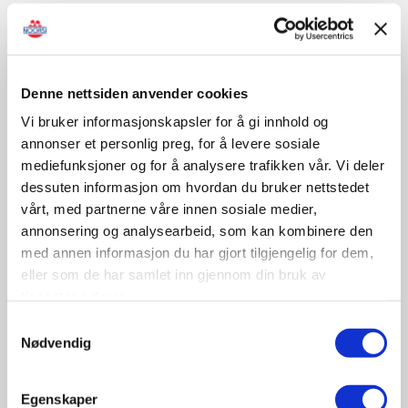
Sertifisert opplæring/kontroll
Denne nettsiden anvender cookies
Vi bruker informasjonskapsler for å gi innhold og
November
annonser et personlig preg, for å levere sosiale
mediefunksjoner og for å analysere trafikken vår. Vi deler
dessuten informasjon om hvordan du bruker nettstedet
09-10
vårt, med partnerne våre innen sosiale medier,
November
annonsering og analysearbeid, som kan kombinere den
11:30 - 17:00
med annen informasjon du har gjort tilgjengelig for dem,
Tungbilkonferansen 2026
eller som de har samlet inn gjennom din bruk av
Sted: Clarion Hotel & Congress Oslo Airport, Hans
tjenestene deres.
Gaarders veg 15, 2060 Gardermoen
Samtykkevalg
Nødvendig
Tungbil etterutdanning
Egenskaper