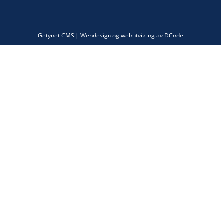
Twitter
Getynet CMS
| Webdesign og webutvikling av
DCode