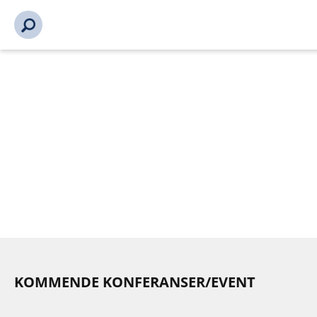
s_url = https://event2.getynet.com/viewEvent2.php?
event=MXV5bEZpaDFoVUdwODNmSFpLWkQzdz09&languageID
aktuelt-konferanser-event%2Futrykningskonferansen-2026-
100556-100556&time=17863598161890675545
KOMMENDE KONFERANSER/EVENT