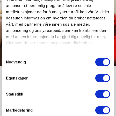
annonser et personlig preg, for å levere sosiale
mediefunksjoner og for å analysere trafikken vår. Vi deler
dessuten informasjon om hvordan du bruker nettstedet
vårt, med partnerne våre innen sosiale medier,
annonsering og analysearbeid, som kan kombinere den
med annen informasjon du har gjort tilgjengelig for dem,
eller som de har samlet inn gjennom din bruk av
tjenestene deres.
Samtykkevalg
Nødvendig
Farlig Gods Konferansen
Egenskaper
Konferanse for Farlig Gods/ Sikkerhetsrådgivere
er en årlig konferanse i regi av Norsk Forening
Statistikk
for farlig Gods (NOFAG).
Markedsføring
Konferansen har blitt et stort møtested for