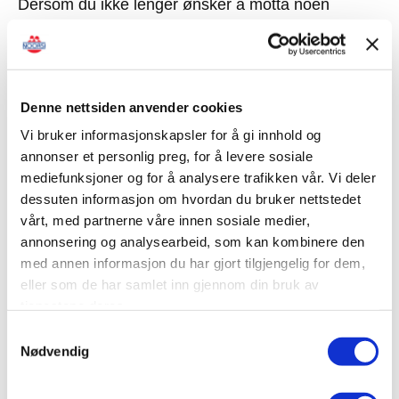
Dersom du ikke lenger ønsker å motta noen
nyhetsbrev fra oss, kan du fortsatt benytte
avmeldingslenken nederst i selve nyhetsbrevet
(som vanlig) og velge å melde deg av alle
utsendelser. Har du tidligere meldt deg av alle
Denne nettsiden anvender cookies
nyhetsbrev og ønsker nå å motta skreddersydd
Vi bruker informasjonskapsler for å gi innhold og
informasjon? Send en e-post til
info@noorsi.no
for
annonser et personlig preg, for å levere sosiale
å gjenopprette epostadressen din fra
mediefunksjoner og for å analysere trafikken vår. Vi deler
avmeldingslisten.
dessuten informasjon om hvordan du bruker nettstedet
vårt, med partnerne våre innen sosiale medier,
Relevant kommunikasjon – skreddersydd for deg!
annonsering og analysearbeid, som kan kombinere den
Vårt mål er å sende deg informasjon som er
med annen informasjon du har gjort tilgjengelig for dem,
verdifull og relevant for din arbeidshverdag. Bruk
eller som de har samlet inn gjennom din bruk av
de nye mulighetene for å tilpasse nyhetsbrevet
tjenestene deres.
etter dine behov.
Samtykkevalg
Logg deg inn i kundeportalen i dag for full oversikt.
Nødvendig
Ta kontroll over dine nyheter – velg bort temaer
direkte i ditt neste nyhetsbrev eller logg deg inn i