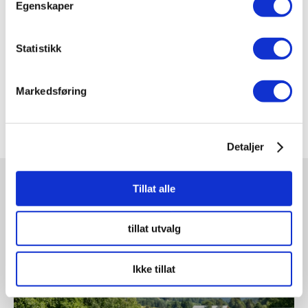
Egenskaper
kundeportalen for full oversikt!
Statistikk
Del på sosiale medier
Markedsføring
Detaljer
Tillat alle
SISTE NYTT
tillat utvalg
Ikke tillat