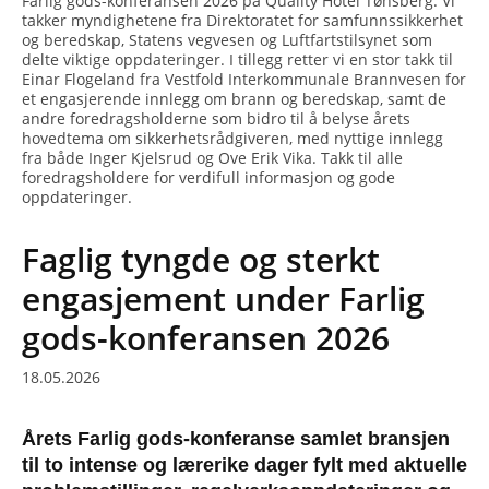
Farlig gods-konferansen 2026 på Quality Hotel Tønsberg. Vi
takker myndighetene fra Direktoratet for samfunnssikkerhet
og beredskap, Statens vegvesen og Luftfartstilsynet som
delte viktige oppdateringer. I tillegg retter vi en stor takk til
Einar Flogeland fra Vestfold Interkommunale Brannvesen for
et engasjerende innlegg om brann og beredskap, samt de
andre foredragsholderne som bidro til å belyse årets
hovedtema om sikkerhetsrådgiveren, med nyttige innlegg
fra både Inger Kjelsrud og Ove Erik Vika. Takk til alle
foredragsholdere for verdifull informasjon og gode
oppdateringer.
Faglig tyngde og sterkt
engasjement under Farlig
gods-konferansen 2026
18.05.2026
Årets Farlig gods-konferanse samlet bransjen
til to intense og lærerike dager fylt med aktuelle