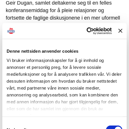
Geir Dugan, samlet deltakerne seg til en felles
konferansemiddag for å pleie relasjoner og
fortsette de faglige diskusjonene i en mer uformell
ramme.
Beredskap, praktisk samhandling og interaktivt
scenario
Denne nettsiden anvender cookies
Dag to startet med fokus på akutte hendelser da
Vi bruker informasjonskapsler for å gi innhold og
Einar Flogeland fra Vestfold Interkommunale
annonser et personlig preg, for å levere sosiale
Brannvesen snakket om brann, redning og
mediefunksjoner og for å analysere trafikken vår. Vi deler
beredskapsplaner. Han trakk frem praktiske
dessuten informasjon om hvordan du bruker nettstedet
eksempler på ulykker og understreket hvor
vårt, med partnerne våre innen sosiale medier,
avgjørende språket og det gode samspillet med
annonsering og analysearbeid, som kan kombinere den
med annen informasjon du har gjort tilgjengelig for dem,
sjåføren er når en hendelse først inntreffer.
eller som de har samlet inn gjennom din bruk av
tjenestene deres.
Resten av dagen ble satt av til praktisk og
interaktiv oppgaveløsning. Ove Erik Vika og Geir
Samtykkevalg