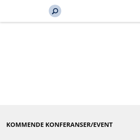
s_url = https://event2.getynet.com/viewEvent2.php?
event=R3pnSmZpdDR5SzRnWUh0UVM4emFxQT09&languageID
i-hoyden-konferansen-2026-18618-
18618&time=1786222814146741525
KOMMENDE KONFERANSER/EVENT