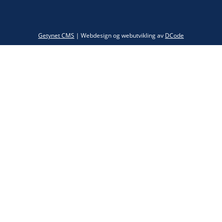
Twitter
Getynet CMS
| Webdesign og webutvikling av
DCode