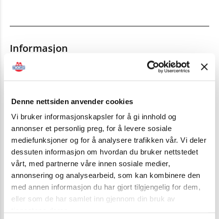
Informasjon
Denne utgaven av personløfterkurset er
utarbeidet av Gantic AS. Den bygger på anbefalt
opplæringsplan og mange års erfaringer.
Denne nettsiden anvender cookies
Vi bruker informasjonskapsler for å gi innhold og
Ved bestilling over 50 eksemplarer, kan egen
annonser et personlig preg, for å levere sosiale
logo settes på forsiden. Under 50 eksemplarer
mediefunksjoner og for å analysere trafikken vår. Vi deler
blir med Noorsi logo. Send egen logo på
epost
.
dessuten informasjon om hvordan du bruker nettstedet
vårt, med partnerne våre innen sosiale medier,
annonsering og analysearbeid, som kan kombinere den
Inneholder:
med annen informasjon du har gjort tilgjengelig for dem,
Grunnleggende HMS
eller som de har samlet inn gjennom din bruk av
Introduksjon
tjenestene deres.