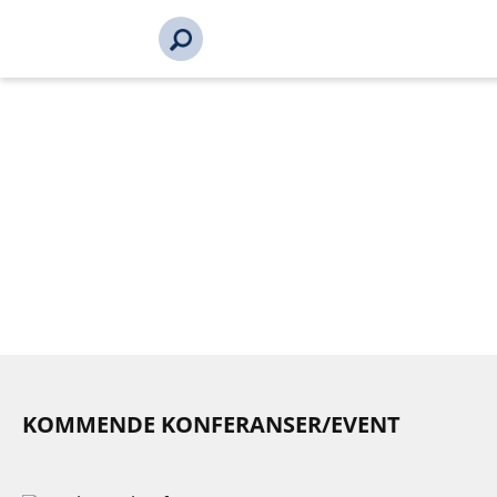
s_url = https://event2.getynet.com/viewEvent2.php?
event=ZzBlQ3BybVUxNHNLdSt1eER6N0pOUT09&languageID=n
11&time=17862083951087715307
KOMMENDE KONFERANSER/EVENT