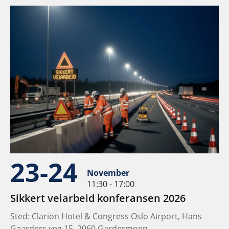
23-24
November
11:30 - 17:00
Sikkert veiarbeid konferansen 2026
Sted: Clarion Hotel & Congress Oslo Airport, Hans
Gaarders veg 15, 2060 Gardermoen