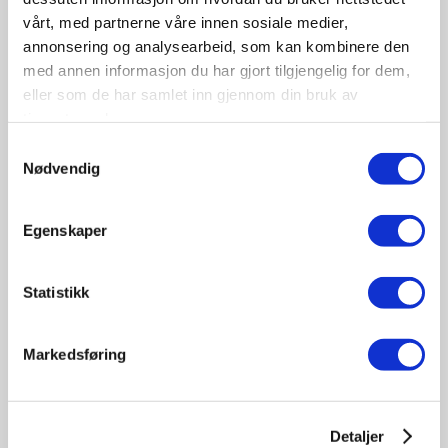
vårt, med partnerne våre innen sosiale medier,
annonsering og analysearbeid, som kan kombinere den
med annen informasjon du har gjort tilgjengelig for dem,
eller som de har samlet inn gjennom din bruk av
tjenestene deres.
09-10
Samtykkevalg
November
Nødvendig
11:30 - 17:00
Tungbilkonferansen 2026
Egenskaper
Sted: Clarion Hotel & Congress Oslo Airport, Hans
Gaarders veg 15, 2060 Gardermoen
Statistikk
Tungbil etterutdanning
Markedsføring
Detaljer