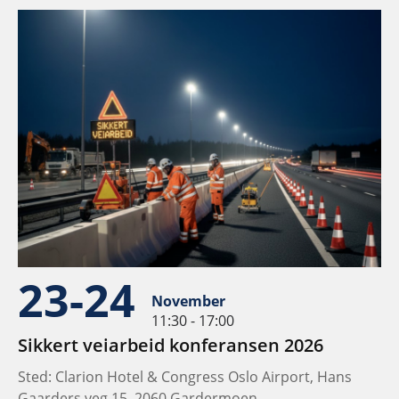
23-24
November
11:30 - 17:00
Sikkert veiarbeid konferansen 2026
Sted: Clarion Hotel & Congress Oslo Airport, Hans
Gaarders veg 15, 2060 Gardermoen