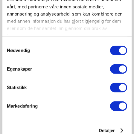
vårt, med partnerne våre innen sosiale medier,
annonsering og analysearbeid, som kan kombinere den
med annen informasjon du har gjort tilgjengelig for dem,
eller som de har samlet inn gjennom din bruk av
tjenestene deres.
09-10
Samtykkevalg
November
Nødvendig
11:30 - 17:00
Tungbilkonferansen 2026
Egenskaper
Sted: Clarion Hotel & Congress Oslo Airport, Hans
Gaarders veg 15, 2060 Gardermoen
Statistikk
Tungbil etterutdanning
Markedsføring
Detaljer