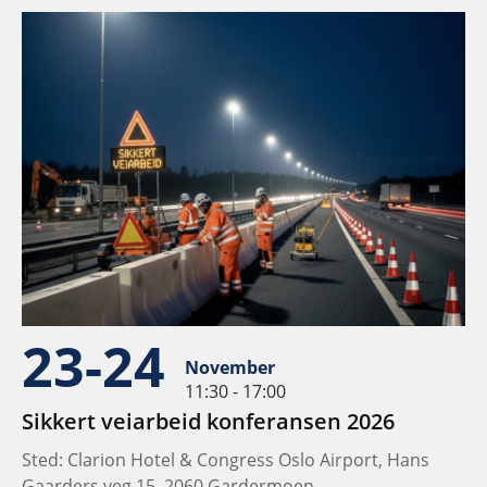
23-24
November
11:30 - 17:00
Sikkert veiarbeid konferansen 2026
Sted: Clarion Hotel & Congress Oslo Airport, Hans
Gaarders veg 15, 2060 Gardermoen