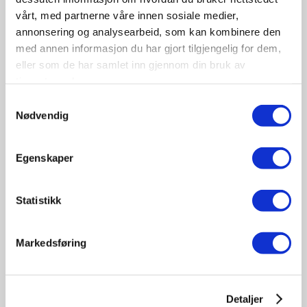
vårt, med partnerne våre innen sosiale medier,
annonsering og analysearbeid, som kan kombinere den
med annen informasjon du har gjort tilgjengelig for dem,
eller som de har samlet inn gjennom din bruk av
tjenestene deres.
09-10
Samtykkevalg
November
Nødvendig
11:30 - 17:00
Tungbilkonferansen 2026
Egenskaper
Sted: Clarion Hotel & Congress Oslo Airport, Hans
Gaarders veg 15, 2060 Gardermoen
Statistikk
Tungbil etterutdanning
Markedsføring
Detaljer