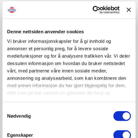
Sertifisert opplæring/kontroll
Denne nettsiden anvender cookies
Vi bruker informasjonskapsler for å gi innhold og
November
annonser et personlig preg, for å levere sosiale
mediefunksjoner og for å analysere trafikken vår. Vi deler
dessuten informasjon om hvordan du bruker nettstedet
09-10
vårt, med partnerne våre innen sosiale medier,
November
annonsering og analysearbeid, som kan kombinere den
11:30 - 17:00
med annen informasjon du har gjort tilgjengelig for dem,
Tungbilkonferansen 2026
eller som de har samlet inn gjennom din bruk av
Sted: Clarion Hotel & Congress Oslo Airport, Hans
tjenestene deres.
Gaarders veg 15, 2060 Gardermoen
Samtykkevalg
Nødvendig
Tungbil etterutdanning
Egenskaper