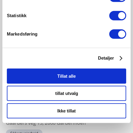
19
November
Statistikk
11:30 - 17:00
Fagsamling hav 2026
Markedsføring
Sted: Quality Hotel Ålesund | Sorenskriver Bulls gate 7
- 6002, Ålesund, Norge
Havbruk sjøfart offshore
Detaljer
Tillat alle
23-24
November
tillat utvalg
11:30 - 17:00
Sikkert veiarbeid konferansen 2026
Ikke tillat
Sted: Clarion Hotel & Congress Oslo Airport, Hans
Gaarders veg 15, 2060 Gardermoen