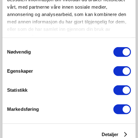
vårt, med partnerne våre innen sosiale medier,
annonsering og analysearbeid, som kan kombinere den
med annen informasjon du har gjort tilgjengelig for dem,
eller som de har samlet inn gjennom din bruk av
tjenestene deres.
09-10
Samtykkevalg
November
Nødvendig
11:30 - 17:00
Tungbilkonferansen 2026
Egenskaper
Sted: Clarion Hotel & Congress Oslo Airport, Hans
Gaarders veg 15, 2060 Gardermoen
Statistikk
Tungbil etterutdanning
Markedsføring
Detaljer