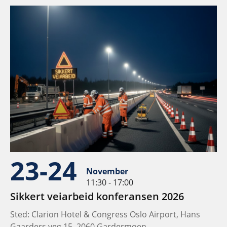
23-24
November
11:30 - 17:00
Sikkert veiarbeid konferansen 2026
Sted: Clarion Hotel & Congress Oslo Airport, Hans
Gaarders veg 15, 2060 Gardermoen