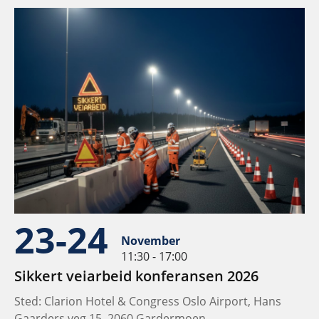
23-24
November
11:30 - 17:00
Sikkert veiarbeid konferansen 2026
Sted: Clarion Hotel & Congress Oslo Airport, Hans
Gaarders veg 15, 2060 Gardermoen