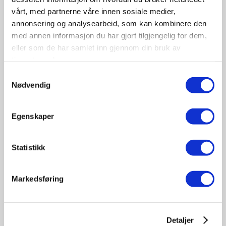
vårt, med partnerne våre innen sosiale medier,
annonsering og analysearbeid, som kan kombinere den
med annen informasjon du har gjort tilgjengelig for dem,
eller som de har samlet inn gjennom din bruk av
tjenestene deres.
09-10
Samtykkevalg
November
Nødvendig
11:30 - 17:00
Tungbilkonferansen 2026
Egenskaper
Sted: Clarion Hotel & Congress Oslo Airport, Hans
Gaarders veg 15, 2060 Gardermoen
Statistikk
Tungbil etterutdanning
Markedsføring
Detaljer