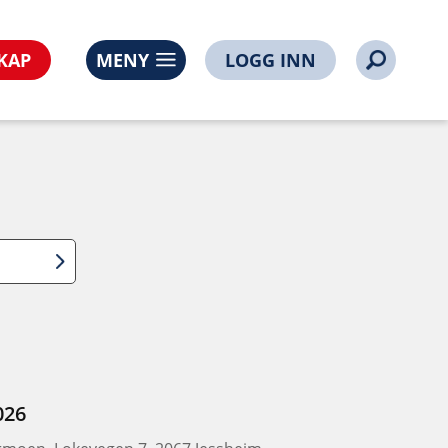
KAP
MENY
LOGG INN
026