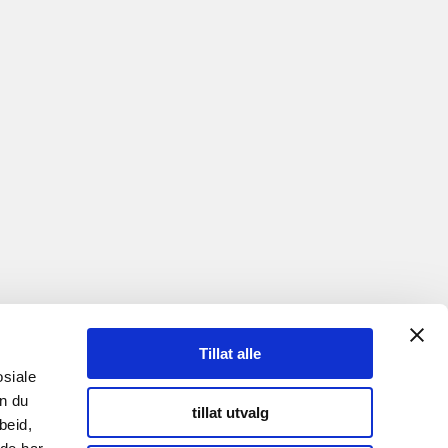
Tillat alle
osiale
an du
tillat utvalg
beid,