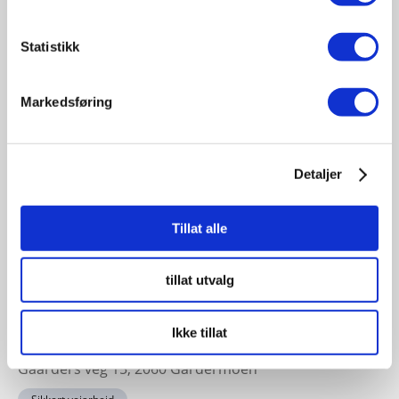
19
November
Statistikk
11:30 - 17:00
Fagsamling hav 2026
Markedsføring
Sted: Quality Hotel Ålesund | Sorenskriver Bulls gate 7
- 6002, Ålesund, Norge
Havbruk sjøfart offshore
Detaljer
Tillat alle
23-24
November
tillat utvalg
11:30 - 17:00
Sikkert veiarbeid konferansen 2026
Ikke tillat
Sted: Clarion Hotel & Congress Oslo Airport, Hans
Gaarders veg 15, 2060 Gardermoen