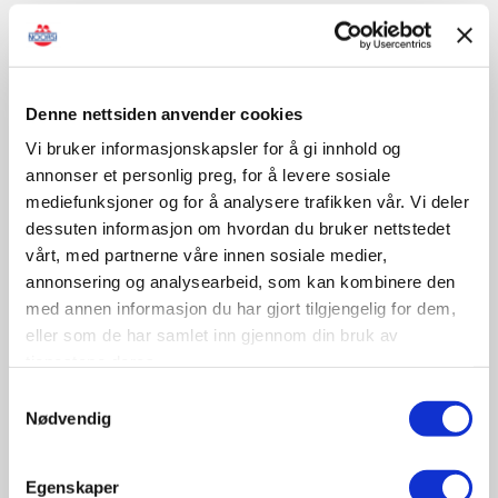
Sertifisert opplæring/kontroll
Denne nettsiden anvender cookies
Vi bruker informasjonskapsler for å gi innhold og
November
annonser et personlig preg, for å levere sosiale
mediefunksjoner og for å analysere trafikken vår. Vi deler
dessuten informasjon om hvordan du bruker nettstedet
09-10
vårt, med partnerne våre innen sosiale medier,
November
annonsering og analysearbeid, som kan kombinere den
11:30 - 17:00
med annen informasjon du har gjort tilgjengelig for dem,
Tungbilkonferansen 2026
eller som de har samlet inn gjennom din bruk av
Sted: Clarion Hotel & Congress Oslo Airport, Hans
tjenestene deres.
Gaarders veg 15, 2060 Gardermoen
Samtykkevalg
Nødvendig
Tungbil etterutdanning
Egenskaper