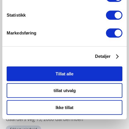
19
November
Statistikk
11:30 - 17:00
Fagsamling hav 2026
Markedsføring
Sted: Quality Hotel Ålesund | Sorenskriver Bulls gate 7
- 6002, Ålesund, Norge
Havbruk sjøfart offshore
Detaljer
Tillat alle
23-24
November
tillat utvalg
11:30 - 17:00
Sikkert veiarbeid konferansen 2026
Ikke tillat
Sted: Clarion Hotel & Congress Oslo Airport, Hans
Gaarders veg 15, 2060 Gardermoen