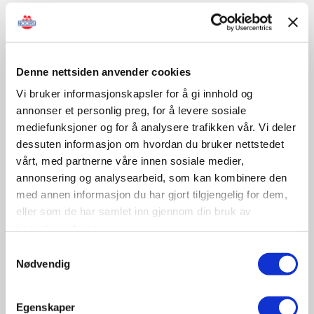
Sertifisert opplæring/kontroll
Denne nettsiden anvender cookies
Vi bruker informasjonskapsler for å gi innhold og
November
annonser et personlig preg, for å levere sosiale
mediefunksjoner og for å analysere trafikken vår. Vi deler
dessuten informasjon om hvordan du bruker nettstedet
09-10
vårt, med partnerne våre innen sosiale medier,
November
annonsering og analysearbeid, som kan kombinere den
11:30 - 17:00
med annen informasjon du har gjort tilgjengelig for dem,
Tungbilkonferansen 2026
eller som de har samlet inn gjennom din bruk av
Sted: Clarion Hotel & Congress Oslo Airport, Hans
tjenestene deres.
Gaarders veg 15, 2060 Gardermoen
Samtykkevalg
Nødvendig
Tungbil etterutdanning
Egenskaper